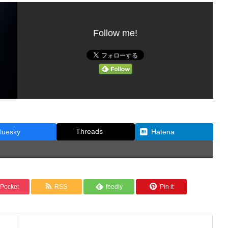
Follow me!
Threads
luesky
Hatena
Pocket
RSS
feedly
Pin it