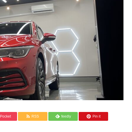
Pocket
RSS
feedly
Pin it