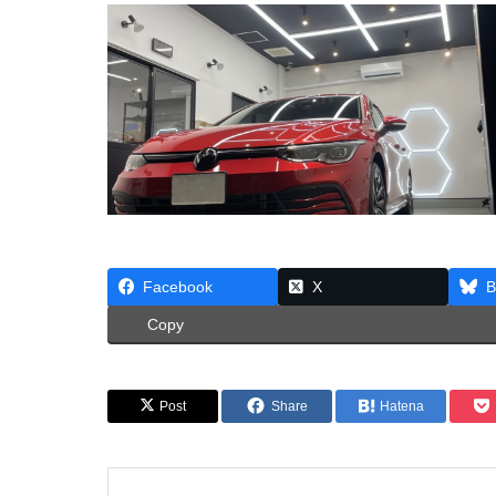
Facebook
X
B
Copy
Post
Share
Hatena