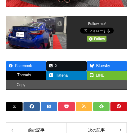
Follow me!
Facebook
X
Bluesky
Threads
Hatena
LINE
Copy
前の記事
次の記事