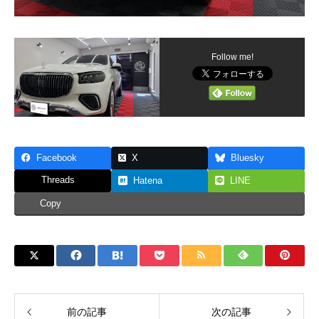
Follow me!
Facebook
X
Bluesky
Threads
Hatena
LINE
Copy
前の記事
次の記事