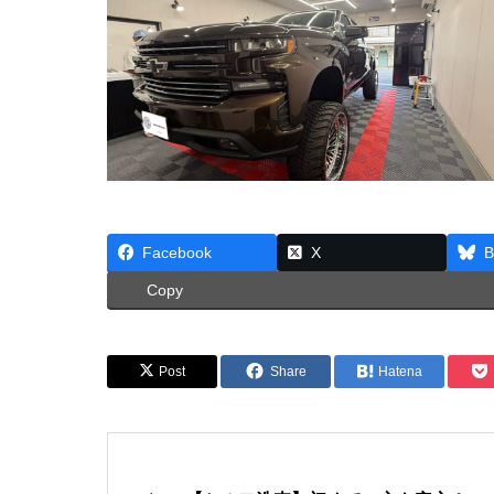
Facebook
X
B
Copy
Post
Share
Hatena