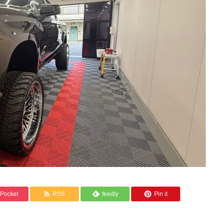
Pocket
RSS
feedly
Pin it