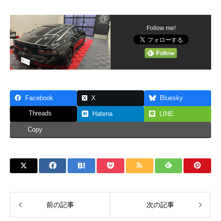
Follow me!
Facebook
X
Bluesky
Threads
Hatena
LINE
Copy
前の記事
次の記事